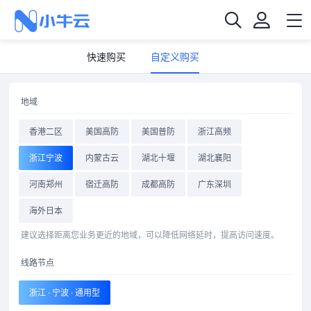
快速购买
自定义购买
地域
香港二区
美国高防
美国普防
浙江高频
浙江宁波
内蒙古云
湖北十堰
湖北襄阳
河南郑州
宿迁高防
成都高防
广东深圳
海外日本
建议选择距离您业务更近的地域，可以降低网络延时，提高访问速度。
线路节点
浙江 · 宁波 · 通用型