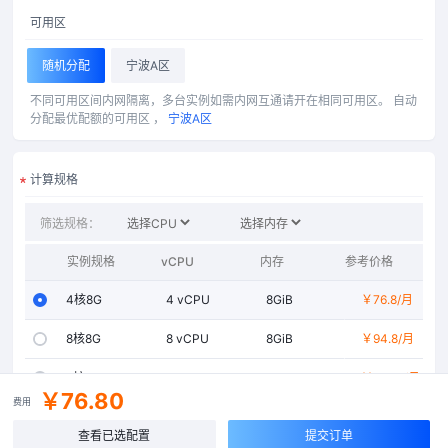
可用区
随机分配
宁波A区
不同可用区间内网隔离，多台实例如需内网互通请开在相同可用区。
自动
分配最优配额的可用区 ，
宁波A区
计算规格
筛选规格：
实例规格
vCPU
内存
参考价格
处理器型号
4核8G
4
vCPU
8GiB
Intel Xeon 铂金 
￥76.8
/月
8核8G
8
vCPU
8GiB
Intel Xeon 铂金 
￥94.8
/月
8核16G
8
vCPU
16GiB
Intel Xeon 铂金 
￥148.8
/月
￥76.80
费用
16核16G
16
vCPU
16GiB
Intel Xeon 铂金 
￥202.8
/月
查看已选配置
提交订单