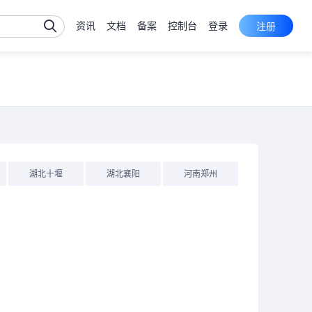
资讯
文档
备案
控制台
登录
注册
ECS
台
PSL
台
湖北十堰
湖北襄阳
河南郑州