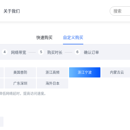
关于我们
弹性云
服务器
产品
控制
快速购买
自定义购买
裸金属
服务器
产品
控制
4
5
6
网络带宽
购买时长
确认订单
云服务器
美国普防
浙江高频
浙江宁波
内蒙古云
云虚拟主机
域名注册
广东深圳
海外日本
物理机
降低网络延时，提高访问速度。