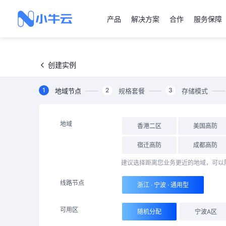
产品
解决方案
合作
服务保障
创建实例
1
2
3
地域节点
规格套餐
存储模式
地域
香港二区
美国高防
宿迁高防
成都高防
建议选择距离您业务更近的地域，可以
线路节点
浙江 · 宁波 · 通用型
可用区
随机分配
宁波A区