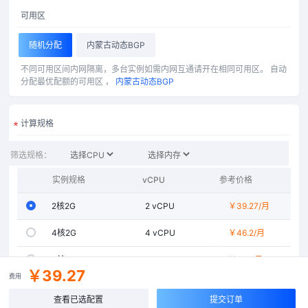
可用区
随机分配
内蒙古动态BGP
不同可用区间内网隔离，多台实例如需内网互通请开在相同可用区。
自动
分配最优配额的可用区 ，
内蒙古动态BGP
计算规格
全部
服务器
筛选规格：
实例规格
vCPU
参考价格
内存
2核2G
2
vCPU
￥39.27
2GiB
/月
4核2G
4
vCPU
￥46.2
2GiB
/月
4核4G
4
vCPU
￥61.6
4GiB
/月
￥39.27
费用
4核8G
4
vCPU
￥100.1
8GiB
/月
查看已选配置
提交订单