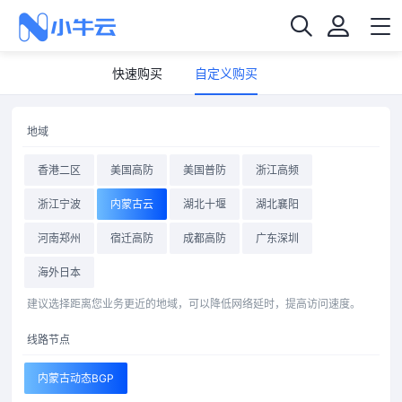
快速购买
自定义购买
地域
香港二区
美国高防
美国普防
浙江高频
浙江宁波
内蒙古云
湖北十堰
湖北襄阳
河南郑州
宿迁高防
成都高防
广东深圳
海外日本
建议选择距离您业务更近的地域，可以降低网络延时，提高访问速度。
线路节点
内蒙古动态BGP