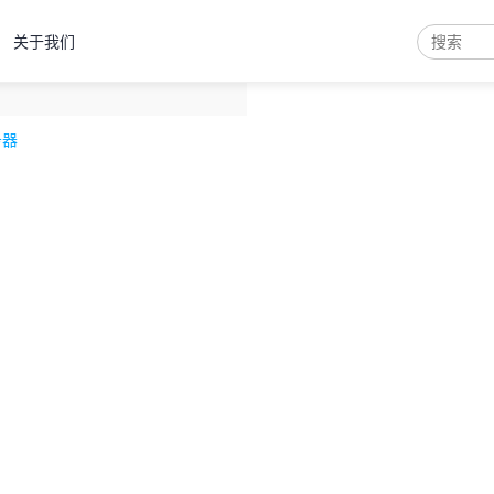
关于我们
弹性云
服务器
产品
控制
务器
裸金属
服务器
产品
控制
云服务器
云虚拟主机
域名注册
物理机