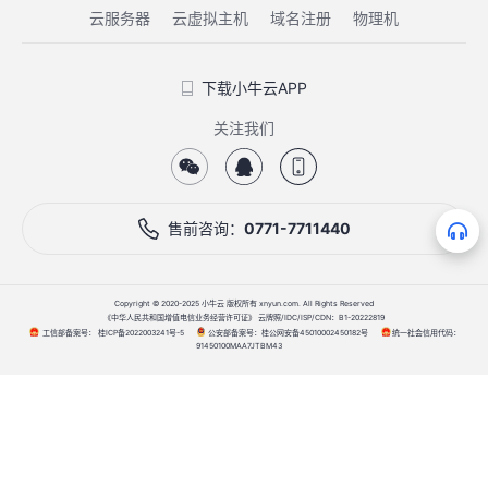
云服务器
云虚拟主机
域名注册
物理机
下载小牛云APP
关注我们
售前咨询：
0771-7711440
Copyright © 2020-2025 小牛云 版权所有 xnyun.com. All Rights Reserved
《中华人民共和国增值电信业务经营许可证》 云牌照/IDC/ISP/CDN：B1-20222819
工信部备案号：
公安部备案号：
统一社会信用代码：
桂ICP备2022003241号-5
桂公网安备45010002450182号
91450100MAA7JTBM43