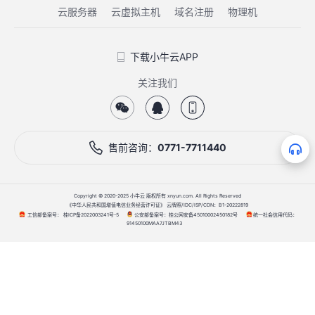
云服务器
云虚拟主机
域名注册
物理机
下载小牛云APP
关注我们
售前咨询：
0771-7711440
Copyright © 2020-2025 小牛云 版权所有 xnyun.com. All Rights Reserved
《中华人民共和国增值电信业务经营许可证》 云牌照/IDC/ISP/CDN：B1-20222819
工信部备案号：
公安部备案号：
统一社会信用代码：
桂ICP备2022003241号-5
桂公网安备45010002450182号
91450100MAA7JTBM43